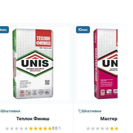
нис
Юнис
Шпатлевки
Шпатлевки
Теплон Финиш
Мастерслой
0.0
/5