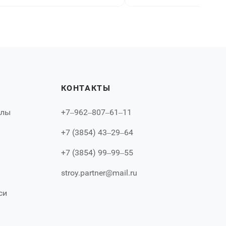
КОНТАКТЫ
алы
+7‒962‒807‒61‒11
+7 (3854) 43‒29‒64
+7 (3854) 99‒99‒55
stroy.partner@mail.ru
си