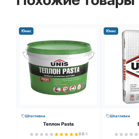
Юнис
Юнис
Шпатлевки
Шпатлевки
Теплон Pasta
0.0
/5