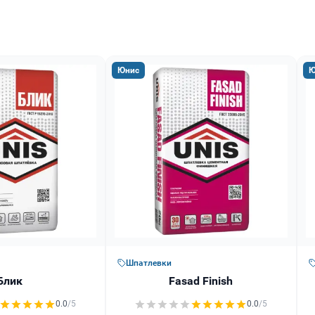
Юнис
Ю
Шпатлевки
Блик
Fasad Finish
0.0
/5
0.0
/5