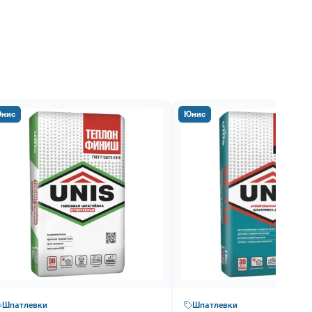
нис
Юнис
Шпатлевки
Шпатлевки