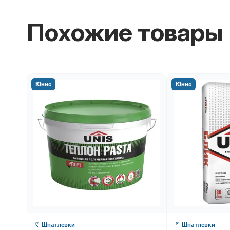
Похожие товары
Юнис
Юнис
Шпатлевки
Шпатлевки