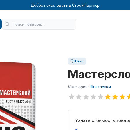
Добро пожаловать в СтройПартнер
Юнис
Мастерсл
Категория:
Шпатлевки
Узнать стоимость товара