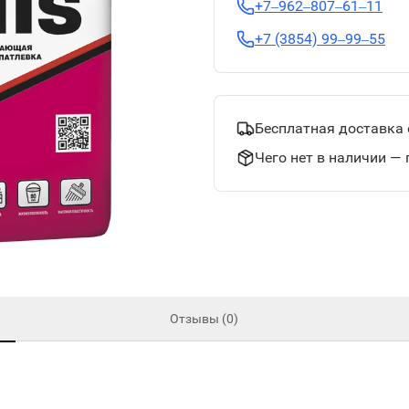
+7‒962‒807‒61‒11
+7 (3854) 99‒99‒55
Бесплатная доставка 
Чего нет в наличии — 
Отзывы (0)