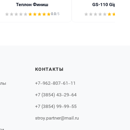
Теплон Финиш
GS-110 GipsSea
0.0
/5
КОНТАКТЫ
алы
+7‒962‒807‒61‒11
+7 (3854) 43‒29‒64
+7 (3854) 99‒99‒55
stroy.partner@mail.ru
си