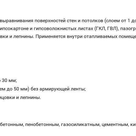
выравнивания поверхностей стен и потолков (слоем от 1 д
гипсокартоне и гипсоволокнистых листах (ГКЛ, ГВЛ), пазог
овки и лепнины. Применяется внутри отапливаемых помещ
 30 мм;
оем до 50 мм) без армирующей ленты;
ицовки и лепнины.
тонным, пенобетонным, газосиликатным, цементным, кирп