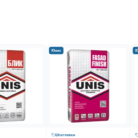
Юнис
Ю
Шпатлевки