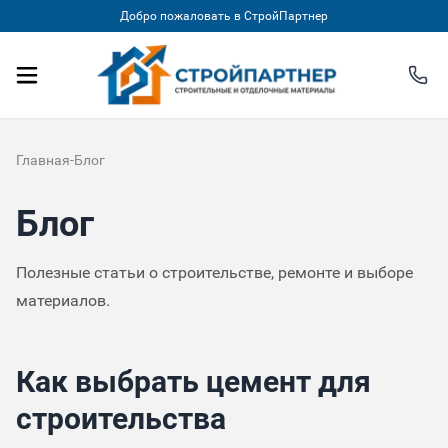
Добро пожаловать в СтройПартнер
Главная
-
Блог
Блог
Полезные статьи о строительстве, ремонте и выборе
материалов.
Как выбрать цемент для
строительства