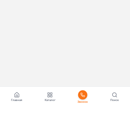
Главная
Каталог
Поиск
Звонок