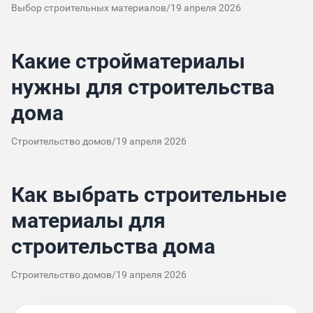
Выбор строительных материалов
/
19 апреля 2026
Какие стройматериалы
нужны для строительства
дома
Строительство домов
/
19 апреля 2026
Как выбрать строительные
материалы для
строительства дома
Строительство домов
/
19 апреля 2026