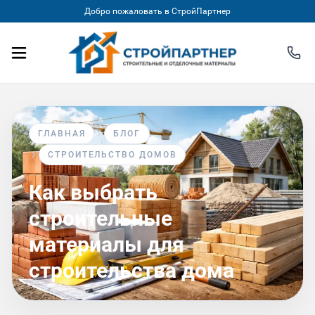
Добро пожаловать в СтройПартнер
ГЛАВНАЯ
БЛОГ
СТРОИТЕЛЬСТВО ДОМОВ
Как выбрать
строительные
материалы для
строительства дома