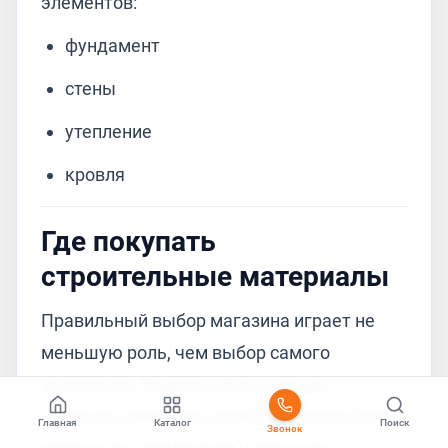
элементов:
фундамент
стены
утепление
кровля
Где покупать
строительные материалы
Правильный выбор магазина играет не
меньшую роль, чем выбор самого
материала. Надежный поставщик
помогает избежать проблем с качеством
Главная
Каталог
Поиск
Звонок