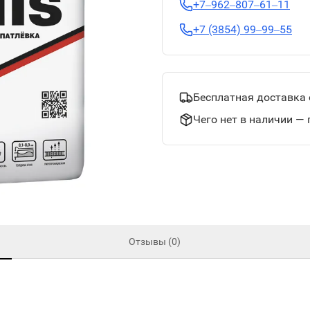
+7‒962‒807‒61‒11
+7 (3854) 99‒99‒55
Бесплатная доставка 
Чего нет в наличии — 
Отзывы (0)