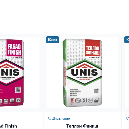
Юнис
Ю
Шпатлевки
d Finish
Теплон Финиш