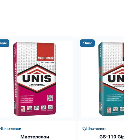
нис
Юнис
Шпатлевки
Шпатлевки
Мастерслой
GS-110 GipsSea