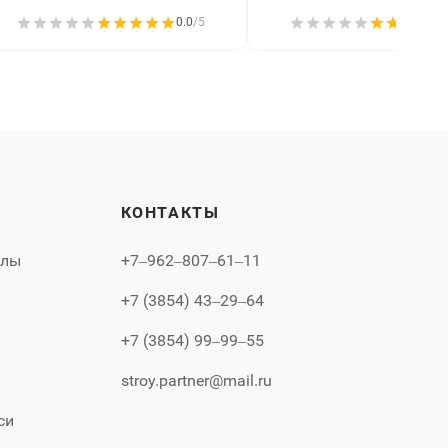
0.0
/5
КОНТАКТЫ
алы
+7‒962‒807‒61‒11
+7 (3854) 43‒29‒64
+7 (3854) 99‒99‒55
stroy.partner@mail.ru
си