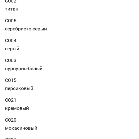
С002
титан
С005
серебристо-серый
С004
серый
С003
пурпурно-белый
С015
персиковый
С021
кремовый
С020
мокасиновый