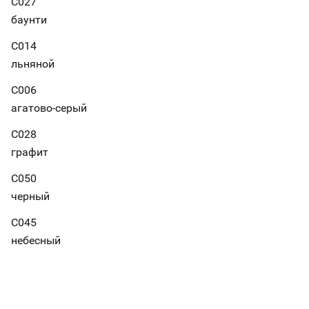
С027
баунти
С014
льняной
С006
агатово-серый
С028
графит
С050
черный
С045
небесный