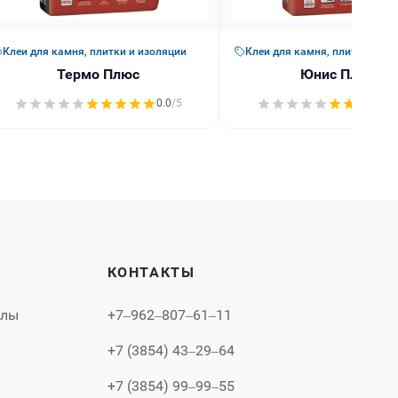
Клеи для камня, плитки и изоляции
Клеи для камня, плитки и из
Термо Плюс
Юнис ПЛЮС
0.0
/5
КОНТАКТЫ
алы
+7‒962‒807‒61‒11
+7 (3854) 43‒29‒64
+7 (3854) 99‒99‒55