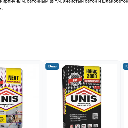
пичным, бетонным (в т.ч. ячеистый бетон и шлакобетон) в
к.
Юнис
Ю