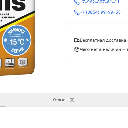
+7‒962‒807‒61‒11
+7 (3854) 99‒99‒55
Бесплатная доставка 
Чего нет в наличии — 
Отзывы (0)