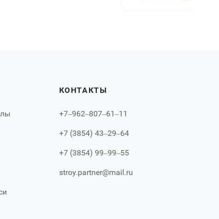
КОНТАКТЫ
алы
+7‒962‒807‒61‒11
+7 (3854) 43‒29‒64
+7 (3854) 99‒99‒55
stroy.partner@mail.ru
си