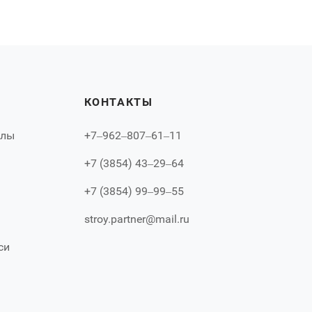
КОНТАКТЫ
алы
+7‒962‒807‒61‒11
+7 (3854) 43‒29‒64
+7 (3854) 99‒99‒55
stroy.partner@mail.ru
си