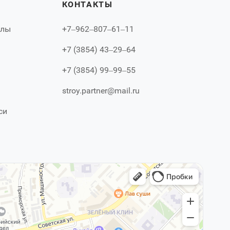
КОНТАКТЫ
алы
+7‒962‒807‒61‒11
+7 (3854) 43‒29‒64
+7 (3854) 99‒99‒55
stroy.partner@mail.ru
си